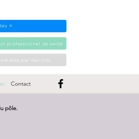
tés ⭐
un professionnel de santé
intéressé par des lots
es
Contact
u pôle.