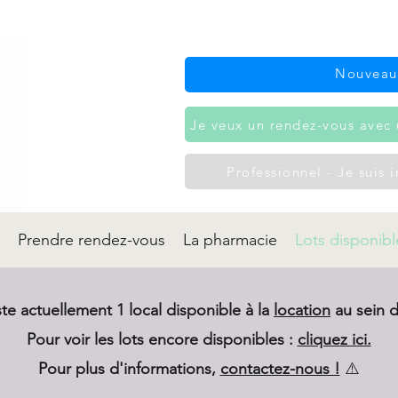
Nouveau
Je veux un rendez-vous avec 
Professionnel - Je suis 
Prendre rendez-vous
La pharmacie
Lots disponibl
este actuellement 1 local disponible à la
location
au sein d
Pour voir les lots encore disponibles :
cliquez ici.
Pour plus d'informations,
contactez-nous !
⚠️