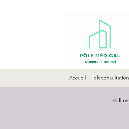
Accueil
Teleconsultation
⚠️
Il r