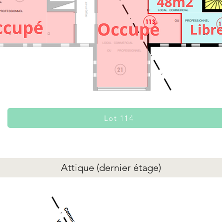
Lot 114
Attique (dernier étage)